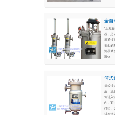
全自
"上海
器，是
器通过
表面的
滤器精度
液体…
篮式
篮式过
兰、法
管进入
内，而
排出。
排净流