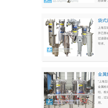
想设备
袋式
上海五
并已形
过滤器
苛求。
金属
“上海
金属粉
结。粉
结，过
用。