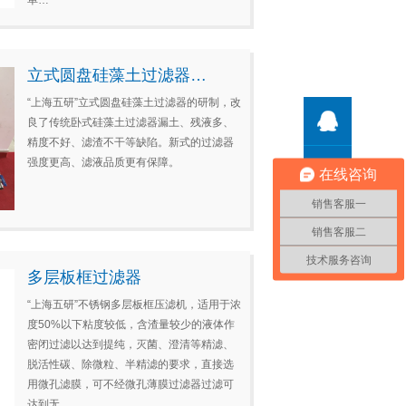
单…
立式圆盘硅藻土过滤器…
“上海五研”立式圆盘硅藻土过滤器的研制，改
QQ客
良了传统卧式硅藻土过滤器漏土、残液多、
精度不好、滤渣不干等缺陷。新式的过滤器
强度更高、滤液品质更有保障。
联系我
在线咨询
销售客服一
销售客服二
技术服务咨询
多层板框过滤器
“上海五研”不锈钢多层板框压滤机，适用于浓
度50%以下粘度较低，含渣量较少的液体作
密闭过滤以达到提纯，灭菌、澄清等精滤、
脱活性碳、除微粒、半精滤的要求，直接选
用微孔滤膜，可不经微孔薄膜过滤器过滤可
达到无…