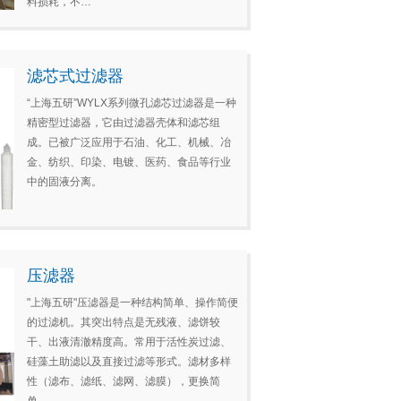
料损耗，不…
滤芯式过滤器
“上海五研”WYLX系列微孔滤芯过滤器是一种
精密型过滤器，它由过滤器壳体和滤芯组
成。已被广泛应用于石油、化工、机械、冶
金、纺织、印染、电镀、医药、食品等行业
中的固液分离。
压滤器
"上海五研"压滤器是一种结构简单、操作简便
的过滤机。其突出特点是无残液、滤饼较
干、出液清澈精度高。常用于活性炭过滤、
硅藻土助滤以及直接过滤等形式。滤材多样
性（滤布、滤纸、滤网、滤膜），更换简