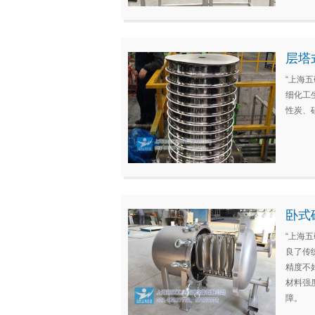
层塔
“上海
细化工
性炭、
卧式
“上海
良了传
精度不
材料强
障。