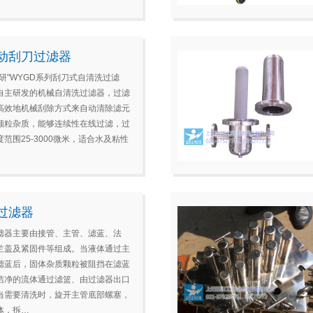
动刮刀过滤器
五研"WYGD系列刮刀式自清洗过滤
自主研发的机械自清洗过滤器，过滤
高效地机械刮除方式来自动清除滤元
颗粒杂质，能够连续性在线过滤，过
范围25-3000微米，适合水及粘性
过滤器
滤器主要由接管、主管、滤蓝、法
兰盖及紧固件等组成。当液体通过主
滤蓝后，固体杂质颗粒被阻挡在滤蓝
洁净的流体通过滤篮、由过滤器出口
当需要清洗时，旋开主管底部螺塞，
体，拆…