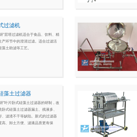
式过滤机
五研”层塔过滤机适合于食品、饮料、精
生产环节中的澄清过滤。适合过滤活
硅藻土助滤等工艺。
硅藻土过滤器
五研”叶片卧式硅藻土过滤器的研制，改
统卧式硅藻土过滤器漏土、残液多、
好、滤渣不干等缺陷。新式的过滤器
度高、卸土方便、滤液品质更有保