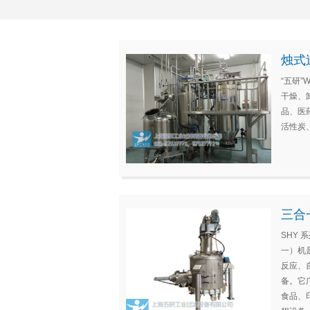
烛式
“五研
干燥、
品、医
活性炭
三合
SHY
一）机
反应、
备。它
食品、