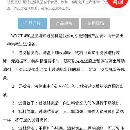
“上海五研”层塔过滤机适合于食品、饮料、精细化工生产环节中的澄清过
滤。适合过滤活性炭、硅藻土助滤等工艺。
产品详解
产品规格
使用现场
WYCT-450型层塔式过滤机是我公司引进德国产品设计而开发出
一种精密过滤设备。
1、过滤精度高。滤盘上铺设滤膜，物料可直接用滤膜进行过
滤，无须循环。特殊精度要求时，还可以先在滤膜上预涂硅藻土等助
滤剂，不会出现传统硅藻土过滤机出现的漏土、穿滤、滤层脱落等现
象。
2、无残液。液体由中心进料管进入，料液过滤后从滤盘周边出
液。
3、滤饼较干：过滤结束后，向进料管充入气体进行干燥滤饼。
4、卸料简单。过滤结束后，人工卸滤饼。操作人员可像担蛋糕
一样，将每层的滤饼扔掉。
5、滤材经济，不用担心堵塞。滤材为2mm厚的滤膜，可反复使