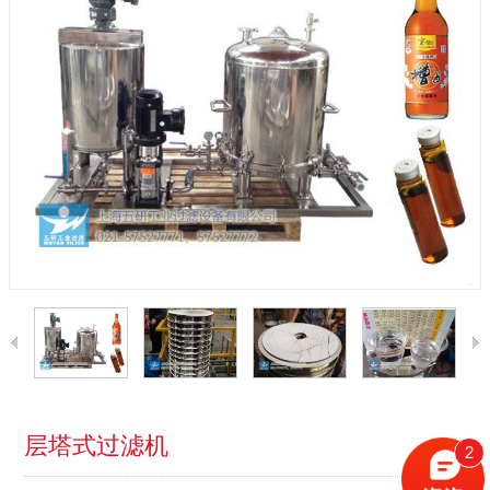
层塔式过滤机
2