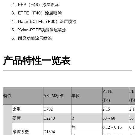
2、FEP（F46）涂层喷涂
3、ETFE（F40）涂层喷涂
4、Halar-ECTFE（F30）涂层喷涂
5、Xylan-PTFE功能涂层喷涂
6、耐磨功能涂层喷涂
产品特性一览表
PTFE
FE
特性
ASTM标准
单位
(F
4
)
(F
比重
D792
2.15
2.1
硬度
D2240
R
50～60
56
静
0.12～0.15
0.
摩擦系数
D1894