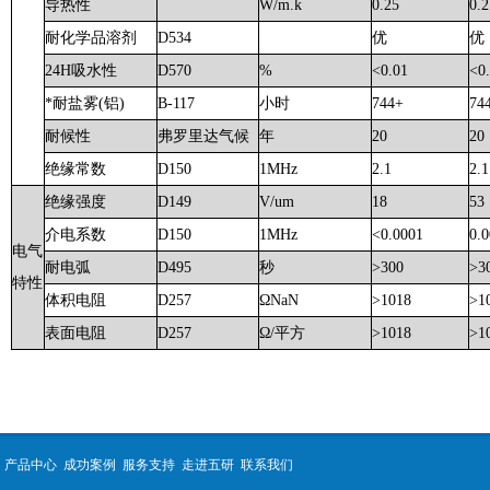
导热性
W/m.k
0.25
0.2
耐化学品溶剂
D534
优
优
24H吸水性
D570
%
<0.01
<0
*耐盐雾(铝)
B-117
小时
744+
74
耐候性
弗罗里达气候
年
20
20
绝缘常数
D150
1MHz
2.1
2.1
绝缘强度
D149
V/um
18
53
介电系数
D150
1MHz
<0.0001
0.
电气
耐电弧
D495
秒
>300
>3
特性
体积电阻
D257
ΩNaN
>10
18
>1
表面电阻
D257
Ω/平方
>10
18
>1
产品中心
成功案例
服务支持
走进五研
联系我们