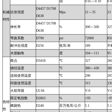
动
0.05～0.10
0.
D4457 D1708
机械
抗张强度
Mpa
21～35
23
D638
特性
D4457 D1708
伸长率
%
300～500
32
D638
弯曲系数
D790
psi
72000
85
耐冲击强度
D256
焦耳/米
189
不
水接触角
度
104～111
95
熔点
D3418
℃
327
26
烧结温度
℃
380～430
36
连续使用温度
℃
290
20
间接使用温度
℃
315
23
火焰等级
UL94
V-0
V-
限定氧指数
D2863
%
>95
>9
热特
燃烧热
D240
百万焦耳/公斤
5.1
5.1
性